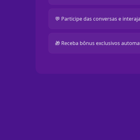
💬 Participe das conversas e interaj
🎁 Receba bônus exclusivos autom