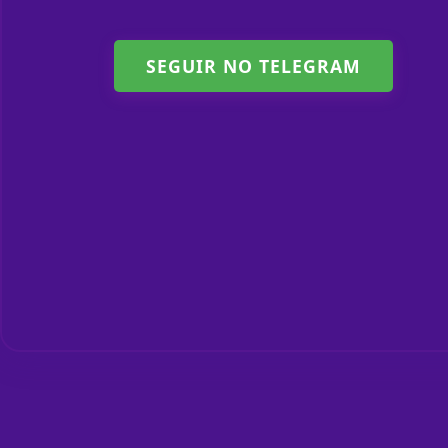
SEGUIR NO TELEGRAM