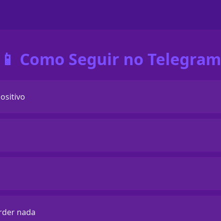
📱 Como Seguir no Telegram
ositivo
"
erder nada