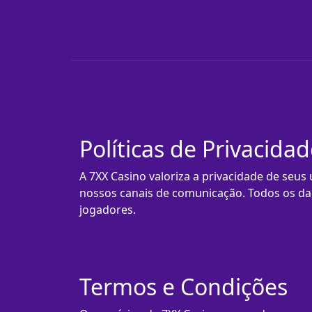
Políticas de Privacida
A 7XX Casino valoriza a privacidade de seu
nossos canais de comunicação. Todos os dad
jogadores.
Termos e Condições