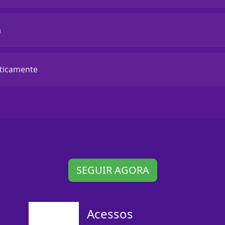
a
aticamente
SEGUIR AGORA
Acessos