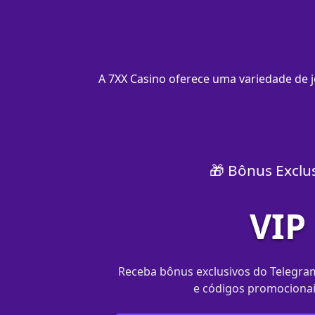
A 7XX Casino oferece uma variedade de j
🎁 Bônus Exclu
VIP
Receba bônus exclusivos do Telegra
e códigos promocionai