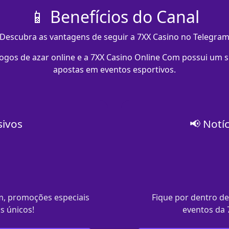
📱 Benefícios do Canal
Descubra as vantagens de seguir a 7XX Casino no Telegra
ogos de azar online e a 7XX Casino Online Com possui um si
apostas em eventos esportivos.
sivos
📢 Notí
m, promoções especiais
Fique por dentro d
s únicos!
eventos da 