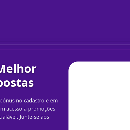
 Melhor
postas
 bônus no cadastro e em
tem acesso a promoções
ualável. Junte-se aos