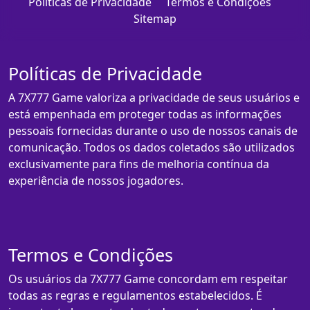
Políticas de Privacidade
Termos e Condições
Sitemap
Políticas de Privacidade
A 7X777 Game valoriza a privacidade de seus usuários e
está empenhada em proteger todas as informações
pessoais fornecidas durante o uso de nossos canais de
comunicação. Todos os dados coletados são utilizados
exclusivamente para fins de melhoria contínua da
experiência de nossos jogadores.
Termos e Condições
Os usuários da 7X777 Game concordam em respeitar
todas as regras e regulamentos estabelecidos. É