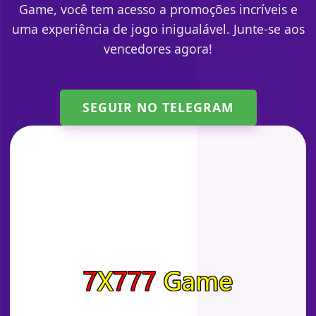
Game, você tem acesso a promoções incríveis e
uma experiência de jogo inigualável. Junte-se aos
vencedores agora!
SEGUIR NO TELEGRAM