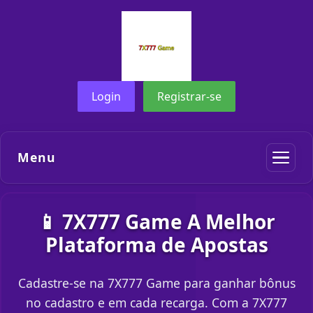
Login
Registrar-se
Menu
📱 7X777 Game A Melhor
Plataforma de Apostas
Cadastre-se na 7X777 Game para ganhar bônus
no cadastro e em cada recarga. Com a 7X777