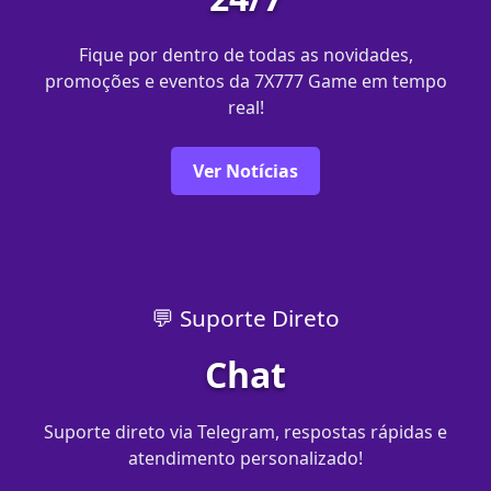
Fique por dentro de todas as novidades,
promoções e eventos da 7X777 Game em tempo
real!
Ver Notícias
💬 Suporte Direto
Chat
Suporte direto via Telegram, respostas rápidas e
atendimento personalizado!