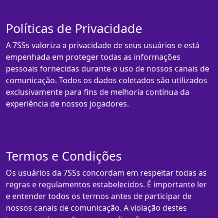
Políticas de Privacidade
A 7SSs valoriza a privacidade de seus usuários e está
empenhada em proteger todas as informações
pessoais fornecidas durante o uso de nossos canais de
comunicação. Todos os dados coletados são utilizados
exclusivamente para fins de melhoria contínua da
experiência de nossos jogadores.
Termos e Condições
Os usuários da 7SSs concordam em respeitar todas as
regras e regulamentos estabelecidos. É importante ler
e entender todos os termos antes de participar de
nossos canais de comunicação. A violação destes