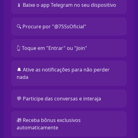
📱 Baixe o app Telegram no seu dispositivo
🔍 Procure por "@7SSsOficial"
👆 Toque em "Entrar" ou "Join"
🔔 Ative as notificações para não perder
nada
💬 Participe das conversas e interaja
🎁 Receba bônus exclusivos
automaticamente