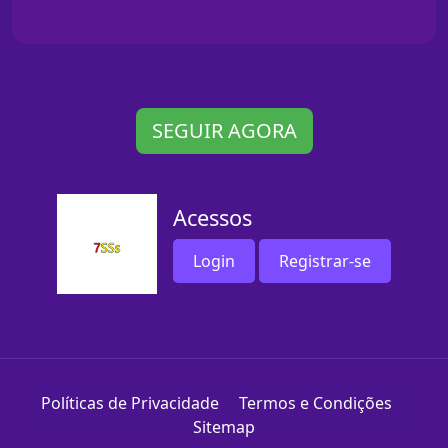
SEGUIR AGORA
Acessos
Login
Registrar-se
Políticas de Privacidade
Termos e Condições
Sitemap