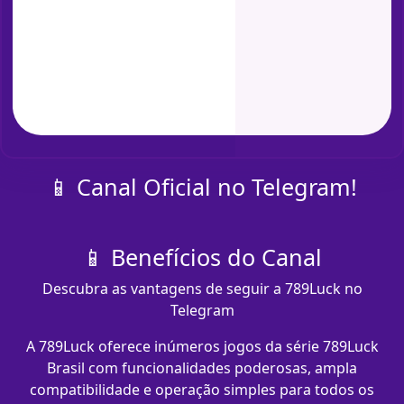
📱 Canal Oficial no Telegram!
📱 Benefícios do Canal
Descubra as vantagens de seguir a 789Luck no
Telegram
A 789Luck oferece inúmeros jogos da série 789Luck
Brasil com funcionalidades poderosas, ampla
compatibilidade e operação simples para todos os