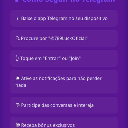
📱 Baixe o app Telegram no seu dispositivo
🔍 Procure por "@789LuckOficial"
👆 Toque em "Entrar" ou "Join"
🔔 Ative as notificações para não perder
nada
💬 Participe das conversas e interaja
🎁 Receba bônus exclusivos