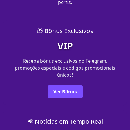
perfis.
🎁 Bônus Exclusivos
VIP
Receba bônus exclusivos do Telegram,
promoções especiais e códigos promocionais
únicos!
Ver Bônus
📢 Notícias em Tempo Real