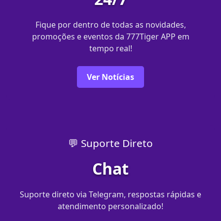
Fique por dentro de todas as novidades,
promoções e eventos da 777Tiger APP em
tempo real!
Ver Notícias
💬 Suporte Direto
Chat
Suporte direto via Telegram, respostas rápidas e
atendimento personalizado!