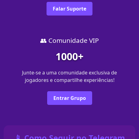
Falar Suporte
👥 Comunidade VIP
1000+
Junte-se a uma comunidade exclusiva de
jogadores e compartilhe experiências!
Entrar Grupo
📱 Como Seguir no Telegram