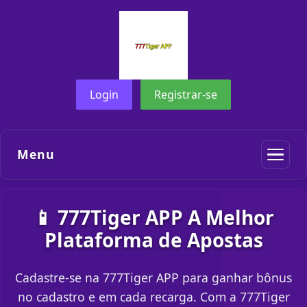
Login
Registrar-se
Menu
📱 777Tiger APP A Melhor
Plataforma de Apostas
Cadastre-se na 777Tiger APP para ganhar bônus
no cadastro e em cada recarga. Com a 777Tiger