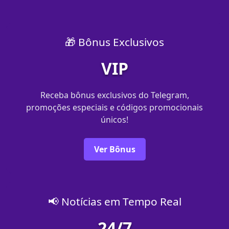
🎁 Bônus Exclusivos
VIP
Receba bônus exclusivos do Telegram,
promoções especiais e códigos promocionais
únicos!
Ver Bônus
📢 Notícias em Tempo Real
24/7