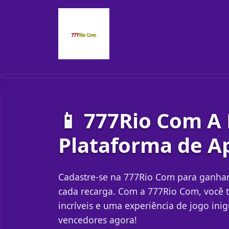
📱 777Rio Com A
Plataforma de A
Cadastre-se na 777Rio Com para ganha
cada recarga. Com a 777Rio Com, você
incríveis e uma experiência de jogo inig
vencedores agora!