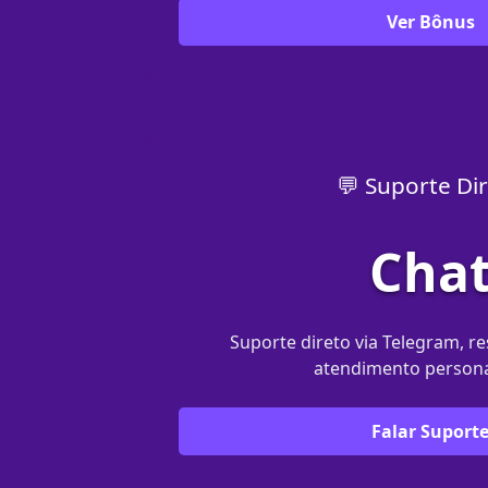
Ver Bônus
💬 Suporte Di
Cha
Suporte direto via Telegram, r
atendimento persona
Falar Suport