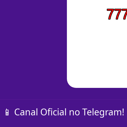
📱 Canal Oficial no Telegram!