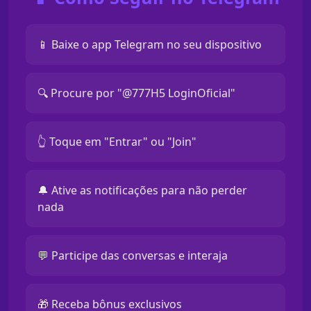
📱 Baixe o app Telegram no seu dispositivo
🔍 Procure por "@777H5 LoginOficial"
👆 Toque em "Entrar" ou "Join"
🔔 Ative as notificações para não perder
nada
💬 Participe das conversas e interaja
🎁 Receba bônus exclusivos