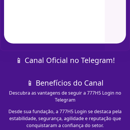
📱 Canal Oficial no Telegram!
📱 Benefícios do Canal
Descubra as vantagens de seguir a 777H5 Login no
Telegram
Desde sua fundação, a 777H5 Login se destaca pela
estabilidade, segurança, agilidade e reputação que
conquistaram a confiança do setor.