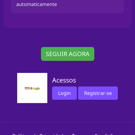
automaticamente
SEGUIR AGORA
Acessos
Login
Registrar-se