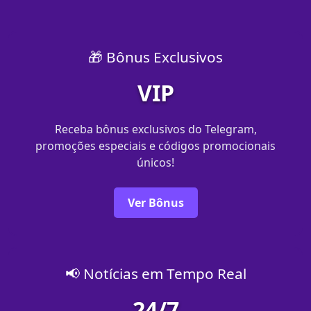
🎁 Bônus Exclusivos
VIP
Receba bônus exclusivos do Telegram,
promoções especiais e códigos promocionais
únicos!
Ver Bônus
📢 Notícias em Tempo Real
24/7