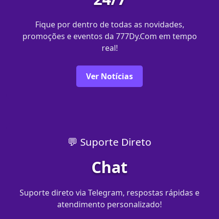
Fique por dentro de todas as novidades,
promoções e eventos da 777Dy.Com em tempo
real!
Ver Notícias
💬 Suporte Direto
Chat
Suporte direto via Telegram, respostas rápidas e
atendimento personalizado!