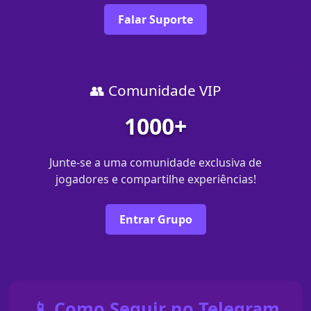
Falar Suporte
👥 Comunidade VIP
1000+
Junte-se a uma comunidade exclusiva de
jogadores e compartilhe experiências!
Entrar Grupo
📱 Como Seguir no Telegram