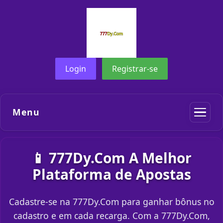
Login
Registrar-se
Menu
📱 777Dy.Com A Melhor
Plataforma de Apostas
Cadastre-se na 777Dy.Com para ganhar bônus no
cadastro e em cada recarga. Com a 777Dy.Com,