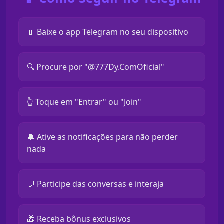
📱 Baixe o app Telegram no seu dispositivo
🔍 Procure por "@777Dy.ComOficial"
👆 Toque em "Entrar" ou "Join"
🔔 Ative as notificações para não perder
nada
💬 Participe das conversas e interaja
🎁 Receba bônus exclusivos