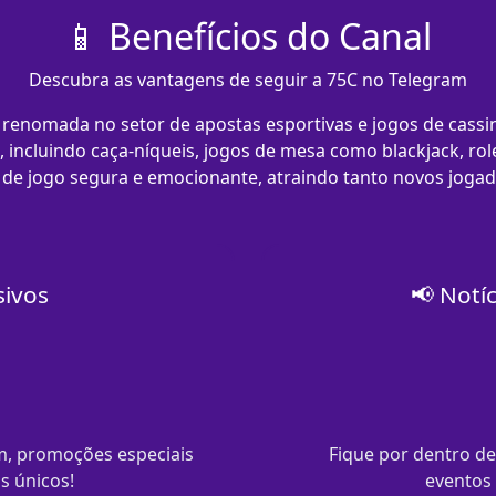
📱 Benefícios do Canal
Descubra as vantagens de seguir a 75C no Telegram
e renomada no setor de apostas esportivas e jogos de cass
incluindo caça-níqueis, jogos de mesa como blackjack, role
 de jogo segura e emocionante, atraindo tanto novos joga
sivos
📢 Notí
m, promoções especiais
Fique por dentro d
s únicos!
eventos