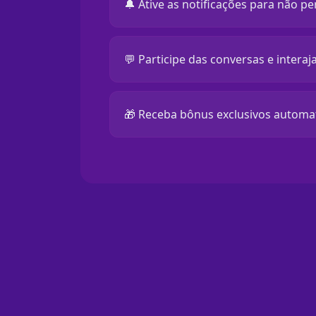
🔔 Ative as notificações para não p
💬 Participe das conversas e interaj
🎁 Receba bônus exclusivos autom