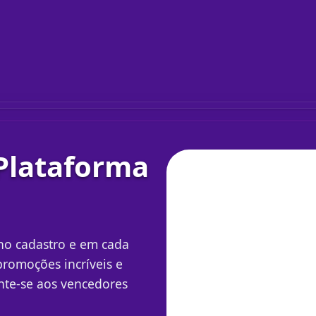
 Plataforma
no cadastro e em cada
promoções incríveis e
unte-se aos vencedores