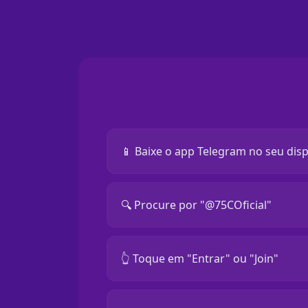
📱 Baixe o app Telegram no seu disp
🔍 Procure por "@75COficial"
👆 Toque em "Entrar" ou "Join"