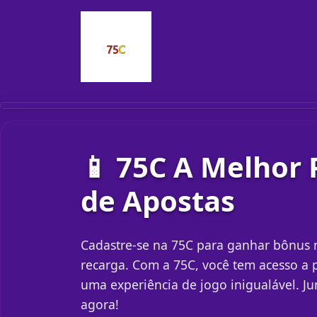
📱 75C A Melhor
de Apostas
Cadastre-se na 75C para ganhar bônus 
recarga. Com a 75C, você tem acesso a 
uma experiência de jogo inigualável. J
agora!