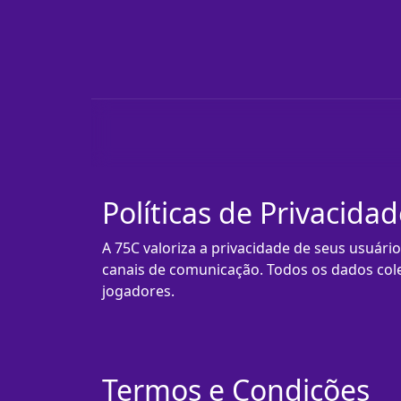
Políticas de Privacida
A 75C valoriza a privacidade de seus usuár
canais de comunicação. Todos os dados cole
jogadores.
Termos e Condições