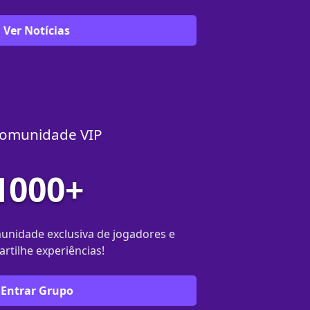
Ver Notícias
Comunidade VIP
1000+
unidade exclusiva de jogadores e
rtilhe experiências!
Entrar Grupo