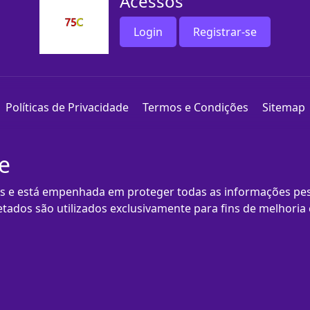
Acessos
Login
Registrar-se
Políticas de Privacidade
Termos e Condições
Sitemap
de
ios e está empenhada em proteger todas as informações pe
tados são utilizados exclusivamente para fins de melhoria