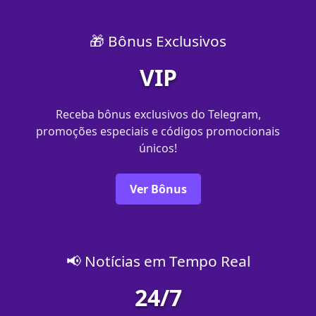
🎁 Bônus Exclusivos
VIP
Receba bônus exclusivos do Telegram,
promoções especiais e códigos promocionais
únicos!
Ver Bônus
📢 Notícias em Tempo Real
24/7