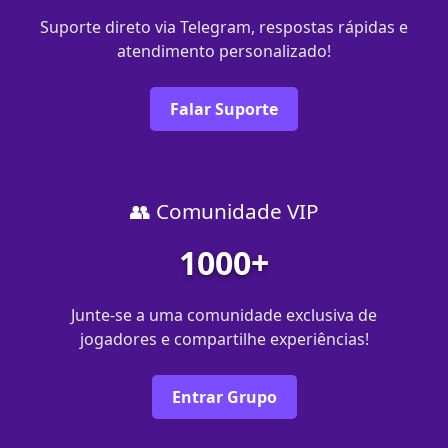
Suporte direto via Telegram, respostas rápidas e
atendimento personalizado!
Falar Suporte
👥 Comunidade VIP
1000+
Junte-se a uma comunidade exclusiva de
jogadores e compartilhe experiências!
Entrar Grupo