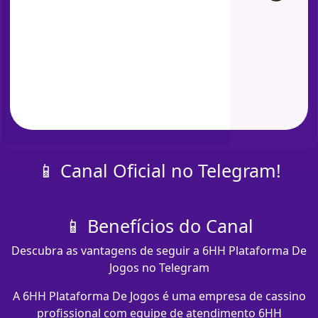
📱 Canal Oficial no Telegram!
📱 Benefícios do Canal
Descubra as vantagens de seguir a 6HH Plataforma De
Jogos no Telegram
A 6HH Plataforma De Jogos é uma empresa de cassino
profissional com equipe de atendimento 6HH