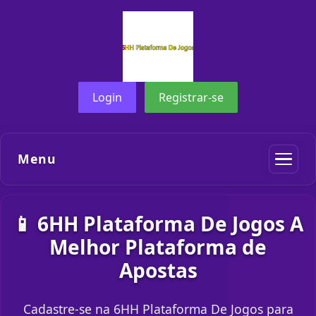
Login
Registrar-se
Menu
📱 6HH Plataforma De Jogos A
Melhor Plataforma de
Apostas
Cadastre-se na 6HH Plataforma De Jogos para