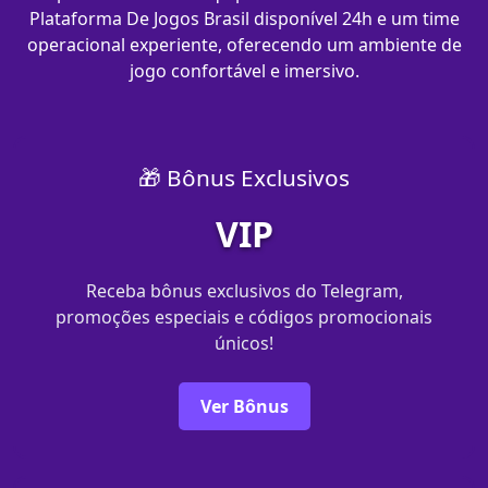
Plataforma De Jogos Brasil disponível 24h e um time
operacional experiente, oferecendo um ambiente de
jogo confortável e imersivo.
🎁 Bônus Exclusivos
VIP
Receba bônus exclusivos do Telegram,
promoções especiais e códigos promocionais
únicos!
Ver Bônus