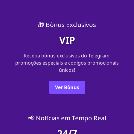
🎁 Bônus Exclusivos
VIP
Receba bônus exclusivos do Telegram,
promoções especiais e códigos promocionais
únicos!
Ver Bônus
📢 Notícias em Tempo Real
24/7