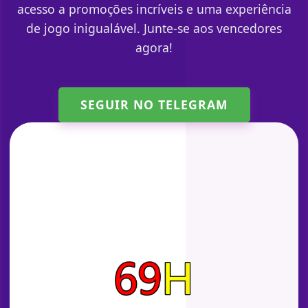
acesso a promoções incríveis e uma experiência
de jogo inigualável. Junte-se aos vencedores
agora!
SEGUIR NO TELEGRAM