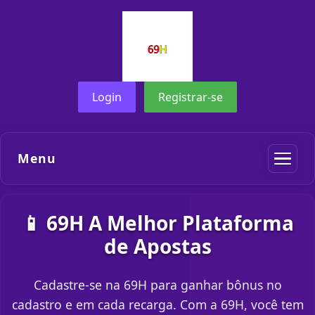
Login
Registrar-se
Menu
📱 69H A Melhor Plataforma
de Apostas
Cadastre-se na 69H para ganhar bônus no
cadastro e em cada recarga. Com a 69H, você tem