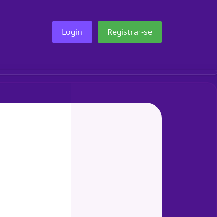
Login
Registrar-se