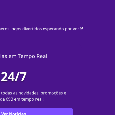
meros jogos divertidos esperando por você!
cias em Tempo Real
24/7
e todas as novidades, promoções e
 da 69B em tempo real!
Ver Notícias