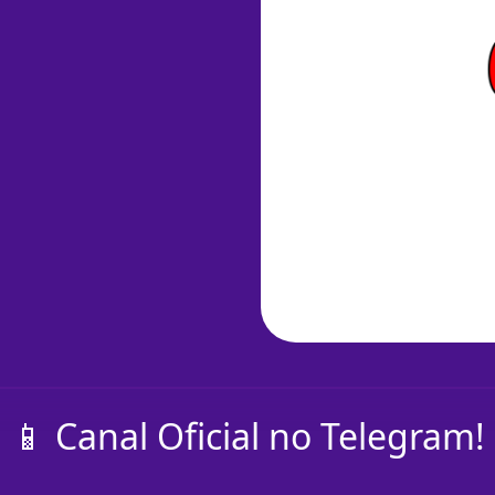
📱 Canal Oficial no Telegram!