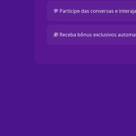
💬 Participe das conversas e interaj
🎁 Receba bônus exclusivos autom