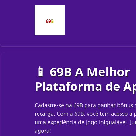
📱 69B A Melhor
Plataforma de A
Cadastre-se na 69B para ganhar bônus 
recarga. Com a 69B, você tem acesso a 
uma experiência de jogo inigualável. J
agora!