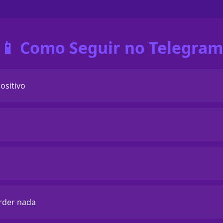
📱 Como Seguir no Telegram
ositivo
erder nada