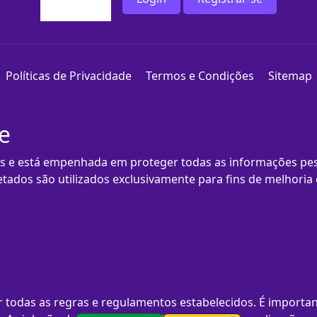
Políticas de Privacidade
Termos e Condições
Sitemap
de
ios e está empenhada em proteger todas as informações pe
tados são utilizados exclusivamente para fins de melhoria
todas as regras e regulamentos estabelecidos. É importan