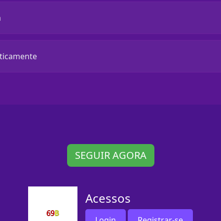
a
aticamente
SEGUIR AGORA
Acessos
Login
Registrar-se