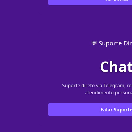
💬 Suporte Di
Cha
Suporte direto via Telegram, r
atendimento persona
Falar Suport