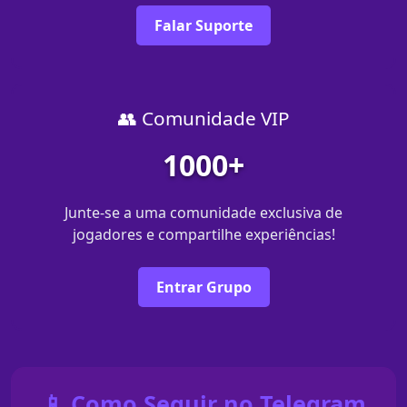
Falar Suporte
👥 Comunidade VIP
1000+
Junte-se a uma comunidade exclusiva de
jogadores e compartilhe experiências!
Entrar Grupo
📱 Como Seguir no Telegram