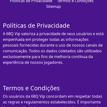
Políticas de Privacidade
Termos e Condições
Sitemap
Políticas de Privacidade
A 68Q Vip valoriza a privacidade de seus usuários e está
empenhada em proteger todas as informações
pessoais fornecidas durante o uso de nossos canais de
comunicação. Todos os dados coletados são utilizados
exclusivamente para fins de melhoria contínua da
experiência de nossos jogadores.
Termos e Condições
Os usuários da 68Q Vip concordam em respeitar todas
as regras e regulamentos estabelecidos. É importante