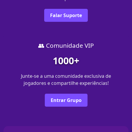
Falar Suporte
👥 Comunidade VIP
1000+
Junte-se a uma comunidade exclusiva de
jogadores e compartilhe experiências!
Entrar Grupo