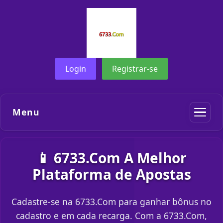
Login
Registrar-se
Menu
📱 6733.Com A Melhor
Plataforma de Apostas
Cadastre-se na 6733.Com para ganhar bônus no
cadastro e em cada recarga. Com a 6733.Com,