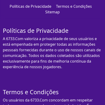
Políticas de Privacidade
Termos e Condições
Sitemap
Políticas de Privacidade
A 6733.Com valoriza a privacidade de seus usuários e
está empenhada em proteger todas as informações
pessoais fornecidas durante o uso de nossos canais de
comunicação. Todos os dados coletados são utilizados
exclusivamente para fins de melhoria contínua da
experiência de nossos jogadores.
Termos e Condições
Os usuários da 6733.Com concordam em respeitar