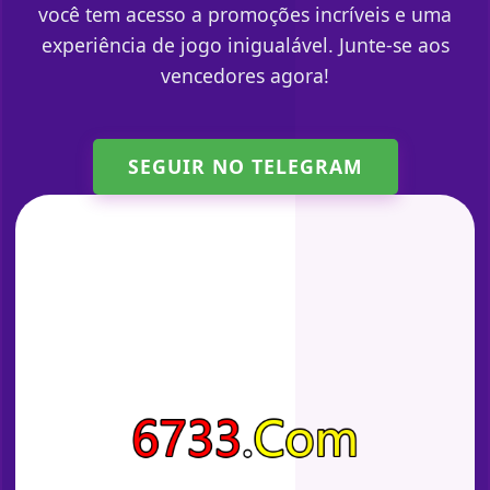
você tem acesso a promoções incríveis e uma
experiência de jogo inigualável. Junte-se aos
vencedores agora!
SEGUIR NO TELEGRAM