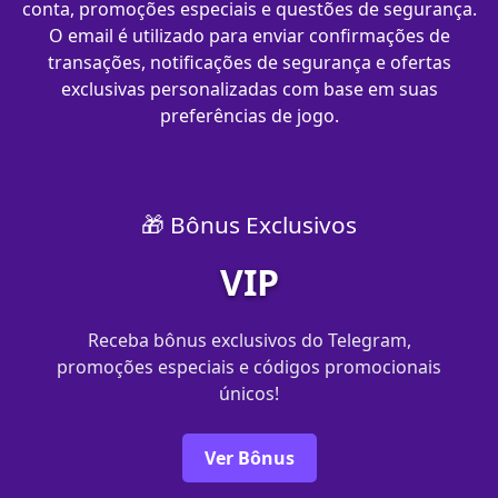
conta, promoções especiais e questões de segurança.
O email é utilizado para enviar confirmações de
transações, notificações de segurança e ofertas
exclusivas personalizadas com base em suas
preferências de jogo.
🎁 Bônus Exclusivos
VIP
Receba bônus exclusivos do Telegram,
promoções especiais e códigos promocionais
únicos!
Ver Bônus