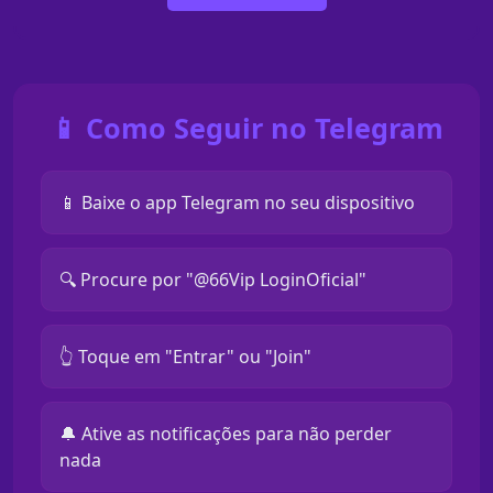
📱 Como Seguir no Telegram
📱 Baixe o app Telegram no seu dispositivo
🔍 Procure por "@66Vip LoginOficial"
👆 Toque em "Entrar" ou "Join"
🔔 Ative as notificações para não perder
nada