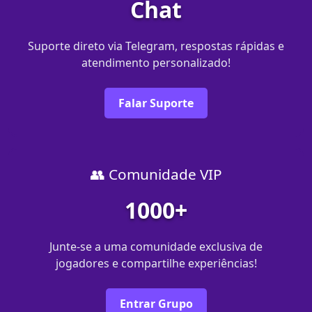
Chat
Suporte direto via Telegram, respostas rápidas e
atendimento personalizado!
Falar Suporte
👥 Comunidade VIP
1000+
Junte-se a uma comunidade exclusiva de
jogadores e compartilhe experiências!
Entrar Grupo