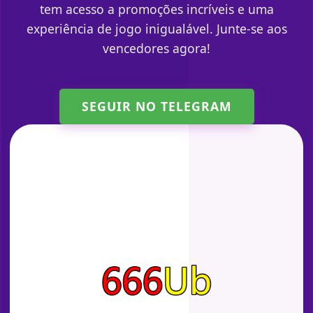
tem acesso a promoções incríveis e uma
experiência de jogo inigualável. Junte-se aos
vencedores agora!
SEGUIR NO TELEGRAM