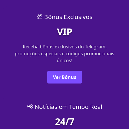
🎁 Bônus Exclusivos
VIP
Receba bônus exclusivos do Telegram,
promoções especiais e códigos promocionais
únicos!
Ver Bônus
📢 Notícias em Tempo Real
24/7