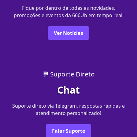
Fique por dentro de todas as novidades,
promoções e eventos da 666Ub em tempo real!
Ver Notícias
💬 Suporte Direto
Chat
Suporte direto via Telegram, respostas rápidas e
atendimento personalizado!
Falar Suporte