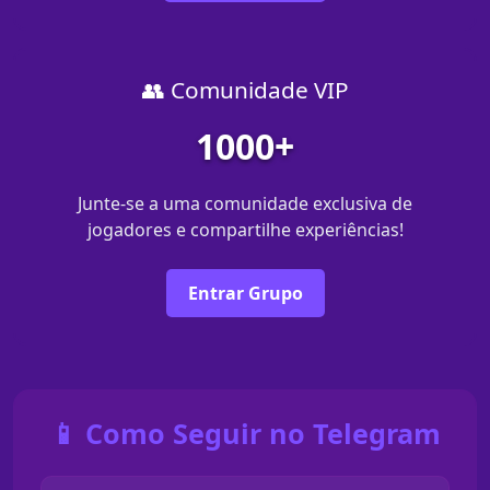
👥 Comunidade VIP
1000+
Junte-se a uma comunidade exclusiva de
jogadores e compartilhe experiências!
Entrar Grupo
📱 Como Seguir no Telegram