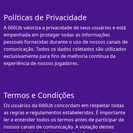
Políticas de Privacidade
A 666Ub valoriza a privacidade de seus usuários e está
empenhada em proteger todas as informações
pessoais fornecidas durante o uso de nossos canais de
comunicação. Todos os dados coletados são utilizados
exclusivamente para fins de melhoria contínua da
experiência de nossos jogadores.
Termos e Condições
Os usuários da 666Ub concordam em respeitar todas
as regras e regulamentos estabelecidos. É importante
ler e entender todos os termos antes de participar de
nossos canais de comunicação. A violação destes