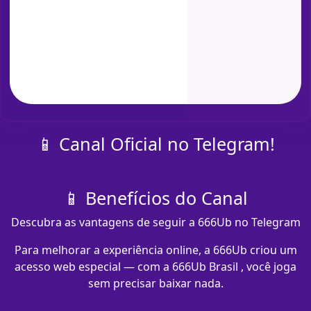
📱 Canal Oficial no Telegram!
📱 Benefícios do Canal
Descubra as vantagens de seguir a 666Ub no Telegram
Para melhorar a experiência online, a 666Ub criou um
acesso web especial — com a 666Ub Brasil , você joga
sem precisar baixar nada.