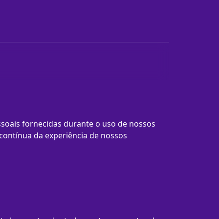
ssoais fornecidas durante o uso de nossos
 contínua da experiência de nossos