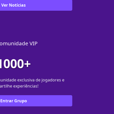
Ver Notícias
Comunidade VIP
1000+
unidade exclusiva de jogadores e
rtilhe experiências!
Entrar Grupo