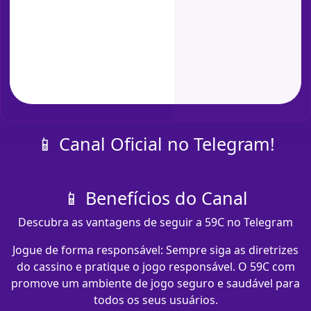
📱 Canal Oficial no Telegram!
📱 Benefícios do Canal
Descubra as vantagens de seguir a 59C no Telegram
Jogue de forma responsável: Sempre siga as diretrizes
do cassino e pratique o jogo responsável. O 59C com​
promove um ambiente de jogo seguro e saudável para
todos os seus usuários.