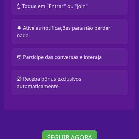
👆 Toque em "Entrar" ou "Join"
🔔 Ative as notificações para não perder
nada
💬 Participe das conversas e interaja
🎁 Receba bônus exclusivos
automaticamente
SEGUIR AGORA