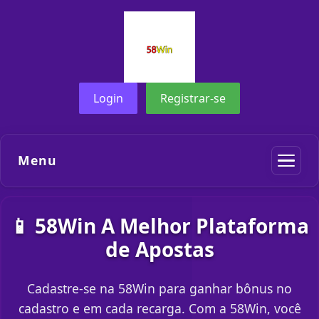
Login
Registrar-se
Menu
📱 58Win A Melhor Plataforma
de Apostas
Cadastre-se na 58Win para ganhar bônus no
cadastro e em cada recarga. Com a 58Win, você