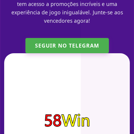
tem acesso a promoções incríveis e uma
experiência de jogo inigualável. Junte-se aos
vencedores agora!
SEGUIR NO TELEGRAM