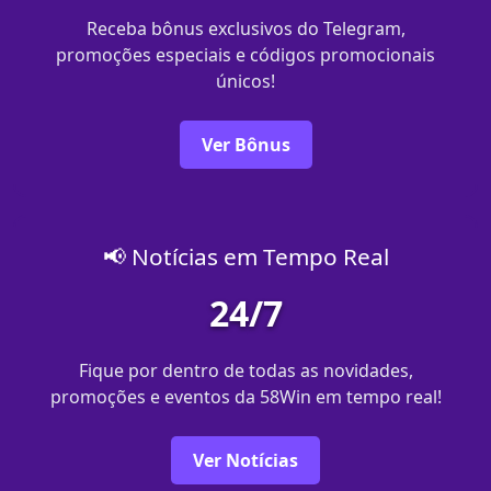
Receba bônus exclusivos do Telegram,
promoções especiais e códigos promocionais
únicos!
Ver Bônus
📢 Notícias em Tempo Real
24/7
Fique por dentro de todas as novidades,
promoções e eventos da 58Win em tempo real!
Ver Notícias