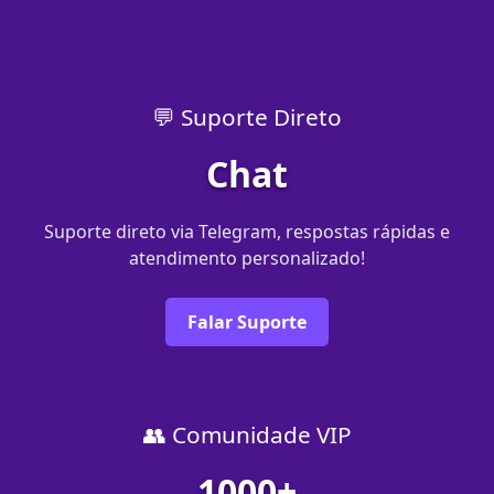
💬 Suporte Direto
Chat
Suporte direto via Telegram, respostas rápidas e
atendimento personalizado!
Falar Suporte
👥 Comunidade VIP
1000+