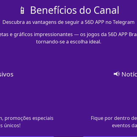
📱 Benefícios do Canal
Descubra as vantagens de seguir a 56D APP no Telegram
as e gráficos impressionantes — os jogos da 56D APP Brasi
tornando-se a escolha ideal.
sivos
📢 Notí
m, promoções especiais
Fique por dentro d
s únicos!
eventos da