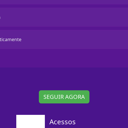
a
aticamente
SEGUIR AGORA
Acessos