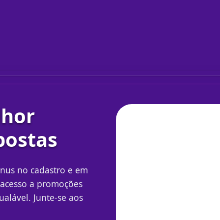
lhor
postas
nus no cadastro e em
 acesso a promoções
ualável. Junte-se aos