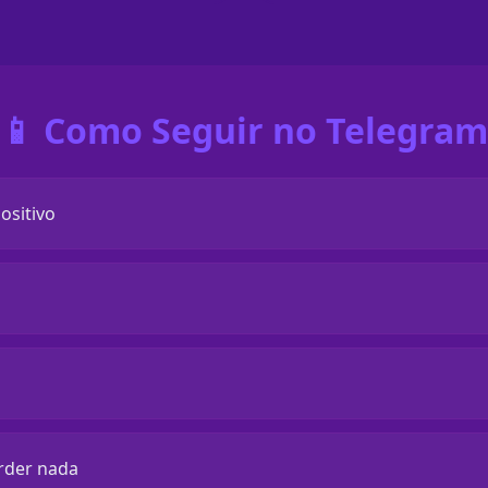
📱 Como Seguir no Telegram
ositivo
erder nada