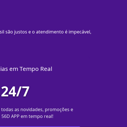
l são justos e o atendimento é impecável,
cias em Tempo Real
24/7
e todas as novidades, promoções e
 56D APP em tempo real!