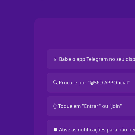
📱 Baixe o app Telegram no seu disp
🔍 Procure por "@56D APPOficial"
👆 Toque em "Entrar" ou "Join"
🔔 Ative as notificações para não p