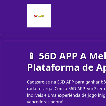
📱 56D APP A Me
Plataforma de A
Cadastre-se na 56D APP para ganhar bô
cada recarga. Com a 56D APP, você tem
incríveis e uma experiência de jogo inig
vencedores agora!