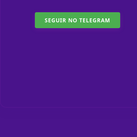
SEGUIR NO TELEGRAM