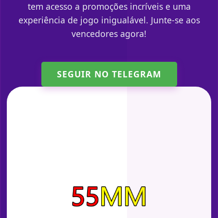
tem acesso a promoções incríveis e uma
experiência de jogo inigualável. Junte-se aos
vencedores agora!
SEGUIR NO TELEGRAM