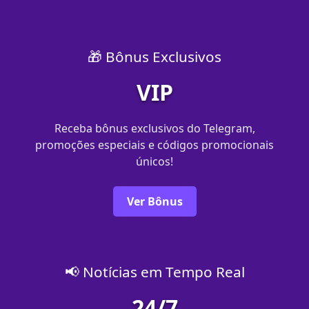
🎁 Bônus Exclusivos
VIP
Receba bônus exclusivos do Telegram,
promoções especiais e códigos promocionais
únicos!
Ver Bônus
📢 Notícias em Tempo Real
24/7