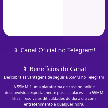
📱 Canal Oficial no Telegram!
📱 Benefícios do Canal
Descubra as vantagens de seguir a 55MM no Telegram
A 55MM é uma plataforma de cassino online
desenvolvida especialmente para celulares — a 55MM
Brasil resolve as dificuldades do dia a dia com
entretenimento a qualquer hora.