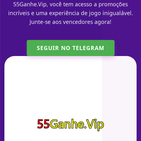
55Ganhe.Vip, você tem acesso a promoções
incríveis e uma experiência de jogo inigualável.
Junte-se aos vencedores agora!
SEGUIR NO TELEGRAM