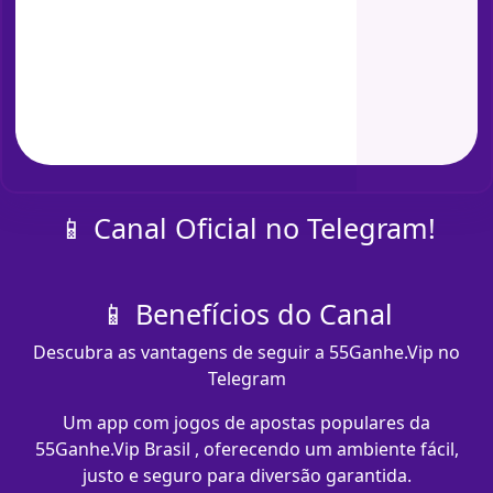
📱 Canal Oficial no Telegram!
📱 Benefícios do Canal
Descubra as vantagens de seguir a 55Ganhe.Vip no
Telegram
Um app com jogos de apostas populares da
55Ganhe.Vip Brasil , oferecendo um ambiente fácil,
justo e seguro para diversão garantida.