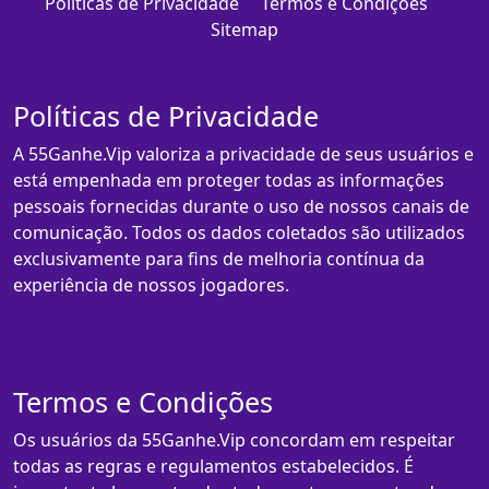
Políticas de Privacidade
Termos e Condições
Sitemap
Políticas de Privacidade
A 55Ganhe.Vip valoriza a privacidade de seus usuários e
está empenhada em proteger todas as informações
pessoais fornecidas durante o uso de nossos canais de
comunicação. Todos os dados coletados são utilizados
exclusivamente para fins de melhoria contínua da
experiência de nossos jogadores.
Termos e Condições
Os usuários da 55Ganhe.Vip concordam em respeitar
todas as regras e regulamentos estabelecidos. É