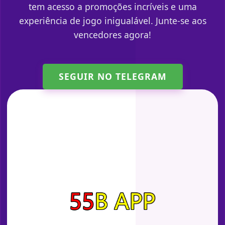
tem acesso a promoções incríveis e uma
experiência de jogo inigualável. Junte-se aos
vencedores agora!
SEGUIR NO TELEGRAM