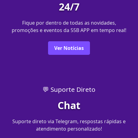
24/7
Fique por dentro de todas as novidades,
promoções e eventos da 55B APP em tempo real!
Ver Notícias
💬 Suporte Direto
Chat
Suporte direto via Telegram, respostas rápidas e
atendimento personalizado!