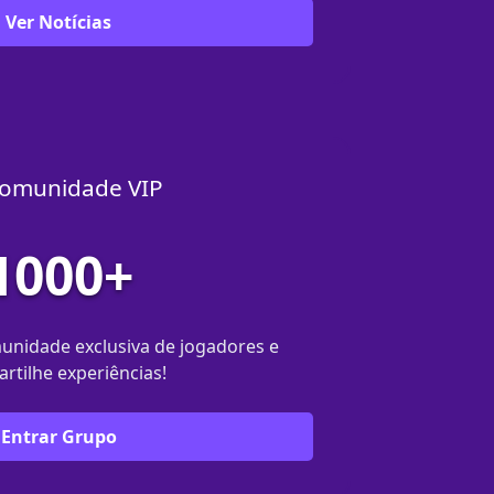
Ver Notícias
Comunidade VIP
1000+
unidade exclusiva de jogadores e
rtilhe experiências!
Entrar Grupo