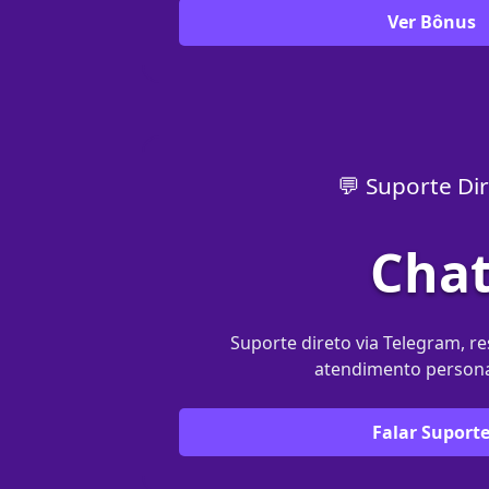
Ver Bônus
💬 Suporte Di
Cha
Suporte direto via Telegram, r
atendimento persona
Falar Suport