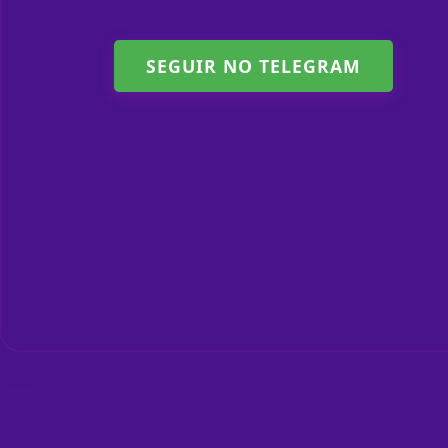
SEGUIR NO TELEGRAM