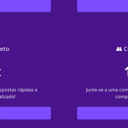
reto
👥 
t
espostas rápidas e
Junte-se a uma com
lizado!
compa
e