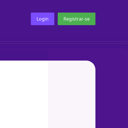
Login
Registrar-se