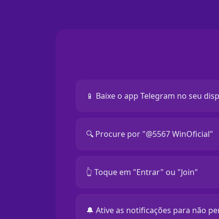
📱 Baixe o app Telegram no seu disp
🔍 Procure por "@5567 WinOficial"
👆 Toque em "Entrar" ou "Join"
🔔 Ative as notificações para não p