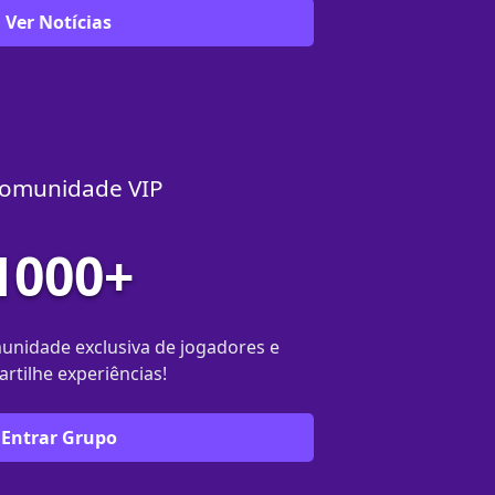
Ver Notícias
Comunidade VIP
1000+
unidade exclusiva de jogadores e
rtilhe experiências!
Entrar Grupo