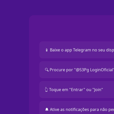
📱 Baixe o app Telegram no seu disp
🔍 Procure por "@53Pg LoginOficial
👆 Toque em "Entrar" ou "Join"
🔔 Ative as notificações para não p