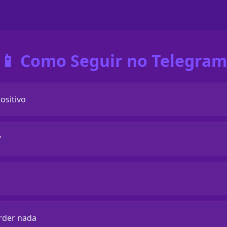
📱 Como Seguir no Telegram
ositivo
"
erder nada