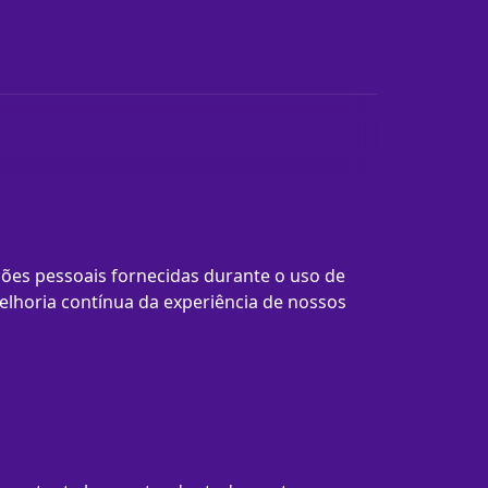
ções pessoais fornecidas durante o uso de
elhoria contínua da experiência de nossos