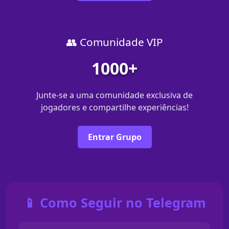
👥 Comunidade VIP
1000+
Junte-se a uma comunidade exclusiva de
jogadores e compartilhe experiências!
Entrar Grupo
📱 Como Seguir no Telegram