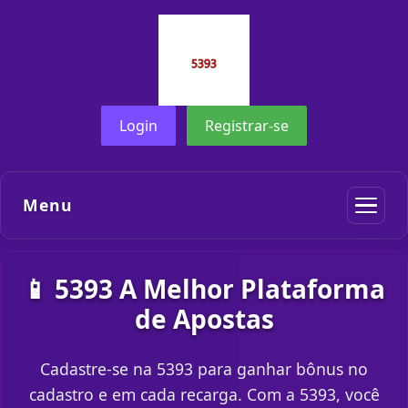
Login
Registrar-se
Menu
📱 5393 A Melhor Plataforma
de Apostas
Cadastre-se na 5393 para ganhar bônus no
cadastro e em cada recarga. Com a 5393, você