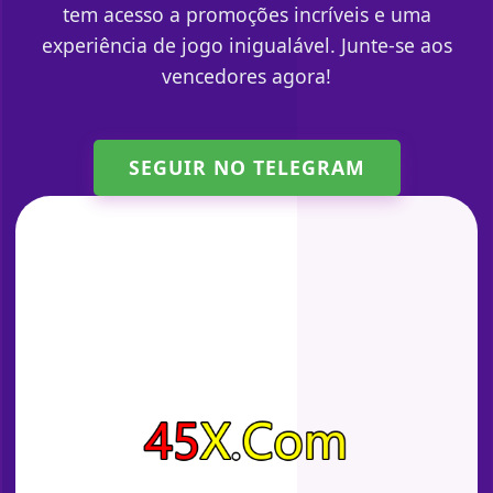
tem acesso a promoções incríveis e uma
experiência de jogo inigualável. Junte-se aos
vencedores agora!
SEGUIR NO TELEGRAM