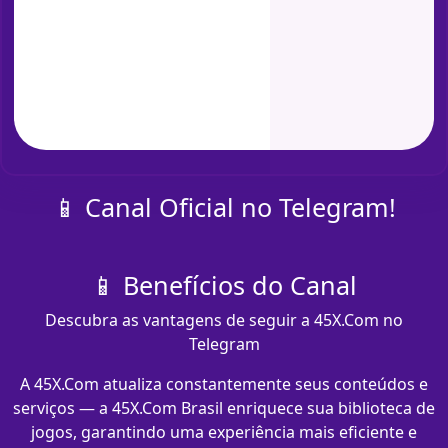
📱 Canal Oficial no Telegram!
📱 Benefícios do Canal
Descubra as vantagens de seguir a 45X.Com no
Telegram
A 45X.Com atualiza constantemente seus conteúdos e
serviços — a 45X.Com Brasil enriquece sua biblioteca de
jogos, garantindo uma experiência mais eficiente e