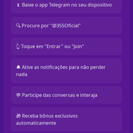
📱 Baixe o app Telegram no seu dispositivo
🔍 Procure por "@3SSOficial"
👆 Toque em "Entrar" ou "Join"
🔔 Ative as notificações para não perder
nada
💬 Participe das conversas e interaja
🎁 Receba bônus exclusivos
automaticamente