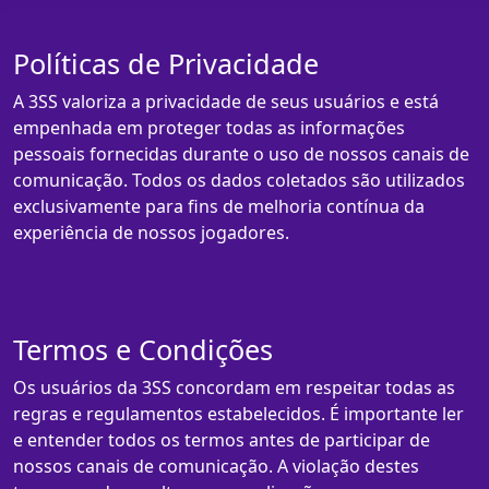
Políticas de Privacidade
A 3SS valoriza a privacidade de seus usuários e está
empenhada em proteger todas as informações
pessoais fornecidas durante o uso de nossos canais de
comunicação. Todos os dados coletados são utilizados
exclusivamente para fins de melhoria contínua da
experiência de nossos jogadores.
Termos e Condições
Os usuários da 3SS concordam em respeitar todas as
regras e regulamentos estabelecidos. É importante ler
e entender todos os termos antes de participar de
nossos canais de comunicação. A violação destes