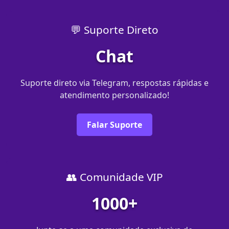
💬 Suporte Direto
Chat
Suporte direto via Telegram, respostas rápidas e
atendimento personalizado!
Falar Suporte
👥 Comunidade VIP
1000+