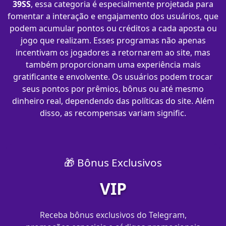
39SS
, essa categoria é especialmente projetada para
fomentar a interação e engajamento dos usuários, que
podem acumular pontos ou créditos a cada aposta ou
jogo que realizam. Esses programas não apenas
incentivam os jogadores a retornarem ao site, mas
também proporcionam uma experiência mais
gratificante e envolvente. Os usuários podem trocar
seus pontos por prêmios, bônus ou até mesmo
dinheiro real, dependendo das políticas do site. Além
disso, as recompensas variam signific.
🎁 Bônus Exclusivos
VIP
Receba bônus exclusivos do Telegram,