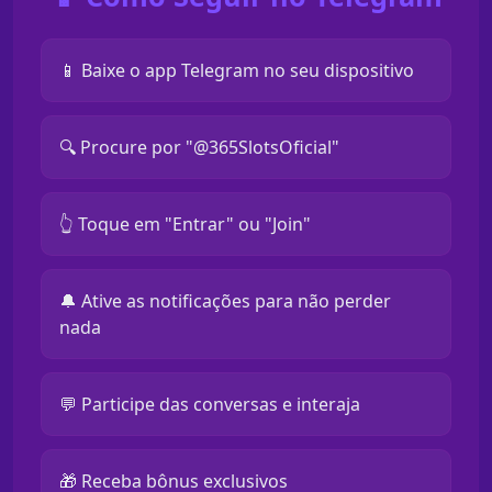
📱 Baixe o app Telegram no seu dispositivo
🔍 Procure por "@365SlotsOficial"
👆 Toque em "Entrar" ou "Join"
🔔 Ative as notificações para não perder
nada
💬 Participe das conversas e interaja
🎁 Receba bônus exclusivos