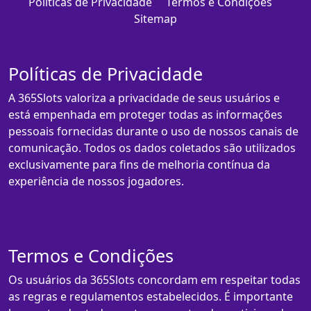
Políticas de Privacidade
Termos e Condições
Sitemap
Políticas de Privacidade
A 365Slots valoriza a privacidade de seus usuários e
está empenhada em proteger todas as informações
pessoais fornecidas durante o uso de nossos canais de
comunicação. Todos os dados coletados são utilizados
exclusivamente para fins de melhoria contínua da
experiência de nossos jogadores.
Termos e Condições
Os usuários da 365Slots concordam em respeitar todas
as regras e regulamentos estabelecidos. É importante