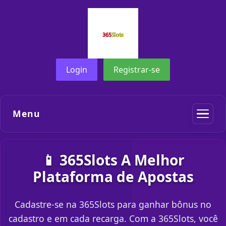
Login
Registrar-se
Menu
📱 365Slots A Melhor
Plataforma de Apostas
Cadastre-se na 365Slots para ganhar bônus no
cadastro e em cada recarga. Com a 365Slots, você