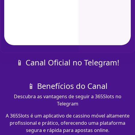
📱 Canal Oficial no Telegram!
📱 Benefícios do Canal
Descubra as vantagens de seguir a 365Slots no
Telegram
A 365Slots é um aplicativo de cassino móvel altamente
profissional e prático, oferecendo uma plataforma
segura e rápida para apostas online.