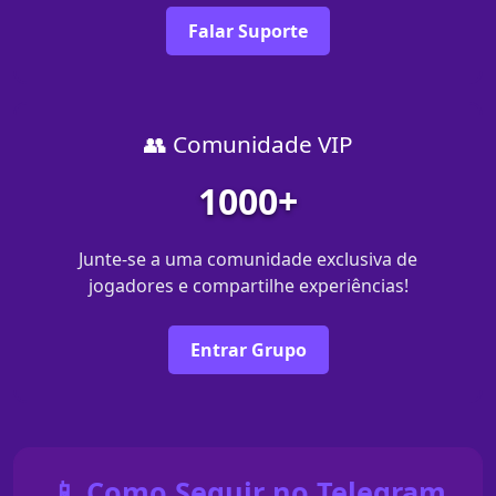
Falar Suporte
👥 Comunidade VIP
1000+
Junte-se a uma comunidade exclusiva de
jogadores e compartilhe experiências!
Entrar Grupo
📱 Como Seguir no Telegram