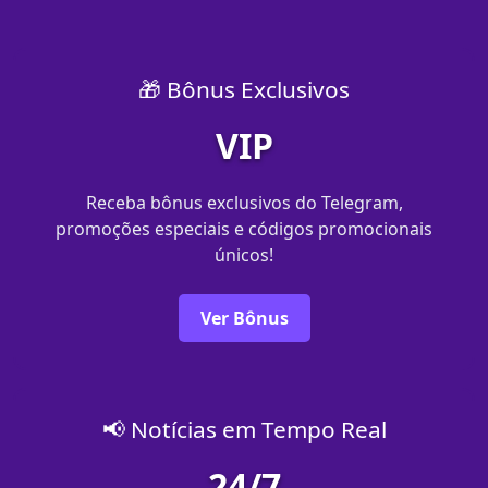
🎁 Bônus Exclusivos
VIP
Receba bônus exclusivos do Telegram,
promoções especiais e códigos promocionais
únicos!
Ver Bônus
📢 Notícias em Tempo Real
24/7