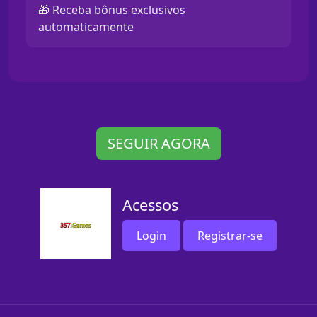
🎁 Receba bônus exclusivos
automaticamente
SEGUIR AGORA
Acessos
Login
Registrar-se