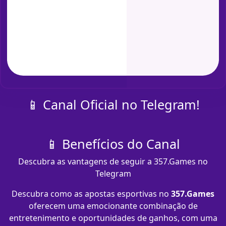
📱 Canal Oficial no Telegram!
📱 Benefícios do Canal
Descubra as vantagens de seguir a 357.Games no
Telegram
Descubra como as apostas esportivas no
357.Games
oferecem uma emocionante combinação de
entretenimento e oportunidades de ganhos, com uma