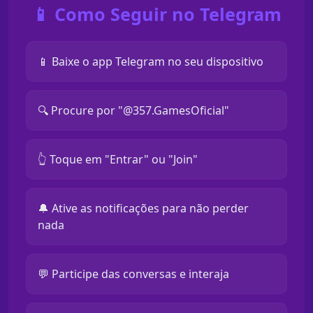
📱 Como Seguir no Telegram
📱 Baixe o app Telegram no seu dispositivo
🔍 Procure por "@357.GamesOficial"
👆 Toque em "Entrar" ou "Join"
🔔 Ative as notificações para não perder
nada
💬 Participe das conversas e interaja