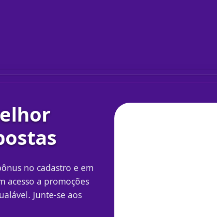
elhor
postas
bônus no cadastro e em
em acesso a promoções
ualável. Junte-se aos