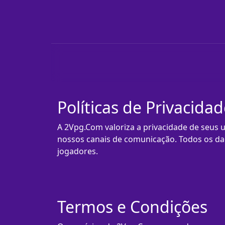
Políticas de Privacida
A 2Vpg.Com valoriza a privacidade de seus
nossos canais de comunicação. Todos os dad
jogadores.
Termos e Condições