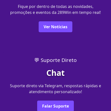
Fique por dentro de todas as novidades,
promoções e eventos da 289Win em tempo real!
Ver Notícias
💬 Suporte Direto
Chat
Suporte direto via Telegram, respostas rápidas e
atendimento personalizado!
Falar Suporte