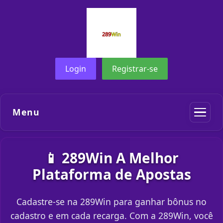
Login
Registrar-se
Menu
📱 289Win A Melhor
Plataforma de Apostas
Cadastre-se na 289Win para ganhar bônus no
cadastro e em cada recarga. Com a 289Win, você