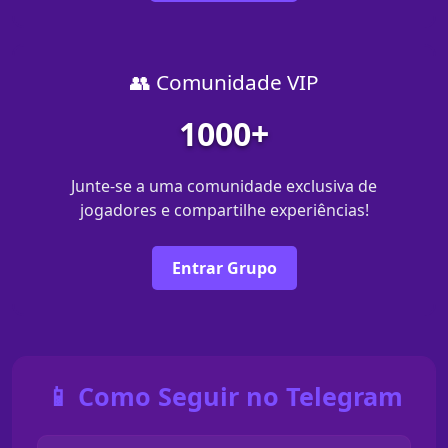
👥 Comunidade VIP
1000+
Junte-se a uma comunidade exclusiva de
jogadores e compartilhe experiências!
Entrar Grupo
📱 Como Seguir no Telegram