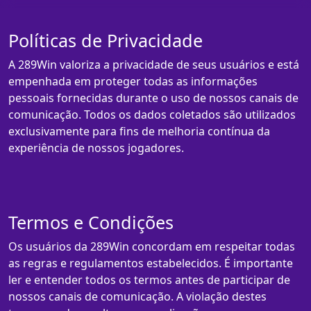
Políticas de Privacidade
A 289Win valoriza a privacidade de seus usuários e está
empenhada em proteger todas as informações
pessoais fornecidas durante o uso de nossos canais de
comunicação. Todos os dados coletados são utilizados
exclusivamente para fins de melhoria contínua da
experiência de nossos jogadores.
Termos e Condições
Os usuários da 289Win concordam em respeitar todas
as regras e regulamentos estabelecidos. É importante
ler e entender todos os termos antes de participar de
nossos canais de comunicação. A violação destes