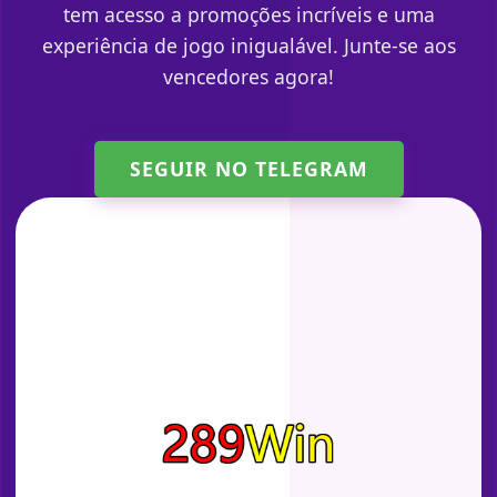
tem acesso a promoções incríveis e uma
experiência de jogo inigualável. Junte-se aos
vencedores agora!
SEGUIR NO TELEGRAM