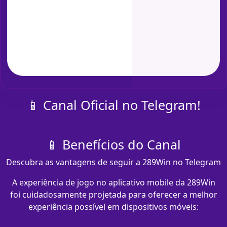
📱 Canal Oficial no Telegram!
📱 Benefícios do Canal
Descubra as vantagens de seguir a 289Win no Telegram
A experiência de jogo no aplicativo mobile da 289Win
foi cuidadosamente projetada para oferecer a melhor
experiência possível em dispositivos móveis: