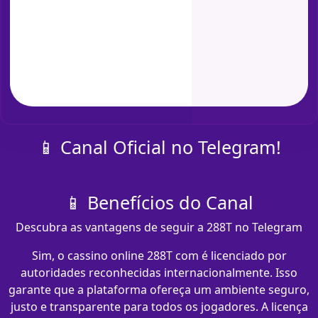
📱 Canal Oficial no Telegram!
📱 Benefícios do Canal
Descubra as vantagens de seguir a 288T no Telegram
Sim, o cassino online 288T com​ é licenciado por
autoridades reconhecidas internacionalmente. Isso
garante que a plataforma ofereça um ambiente seguro,
justo e transparente para todos os jogadores. A licença