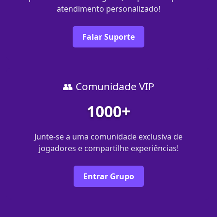
atendimento personalizado!
Falar Suporte
👥 Comunidade VIP
1000+
Junte-se a uma comunidade exclusiva de
jogadores e compartilhe experiências!
Entrar Grupo