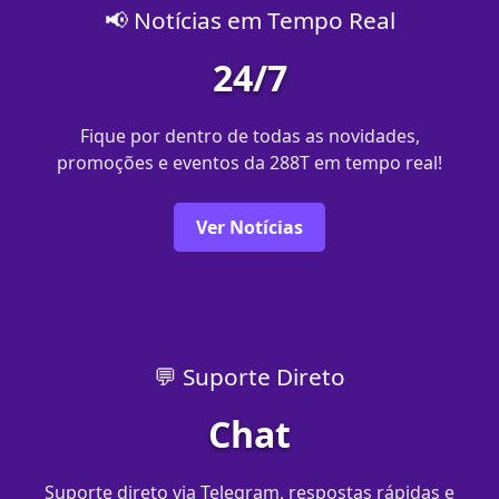
📢 Notícias em Tempo Real
24/7
Fique por dentro de todas as novidades,
promoções e eventos da 288T em tempo real!
Ver Notícias
💬 Suporte Direto
Chat
Suporte direto via Telegram, respostas rápidas e