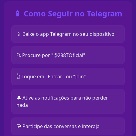
📱 Como Seguir no Telegram
📱 Baixe o app Telegram no seu dispositivo
🔍 Procure por "@288TOficial"
👆 Toque em "Entrar" ou "Join"
🔔 Ative as notificações para não perder
nada
💬 Participe das conversas e interaja