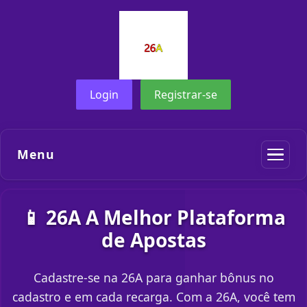
Login
Registrar-se
Menu
📱 26A A Melhor Plataforma
de Apostas
Cadastre-se na 26A para ganhar bônus no
cadastro e em cada recarga. Com a 26A, você tem