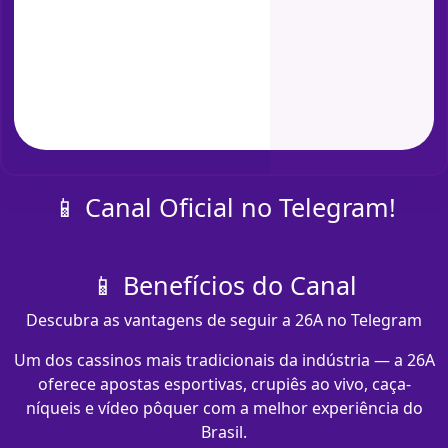
📱 Canal Oficial no Telegram!
📱 Benefícios do Canal
Descubra as vantagens de seguir a 26A no Telegram
Um dos cassinos mais tradicionais da indústria — a 26A
oferece apostas esportivas, crupiês ao vivo, caça-
níqueis e vídeo pôquer com a melhor experiência do
Brasil.