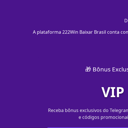
D
A plataforma 222Win Baixar Brasil conta co
🎁 Bônus Exclu
VIP
Receba bônus exclusivos do Telegra
e códigos promocionai