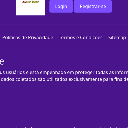
Login
Registrar-se
Políticas de Privacidade
Termos e Condições
Sitemap
de
seus usuários e está empenhada em proteger todas as info
dados coletados são utilizados exclusivamente para fins d