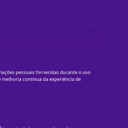
rmações pessoais fornecidas durante o uso
e melhoria contínua da experiência de