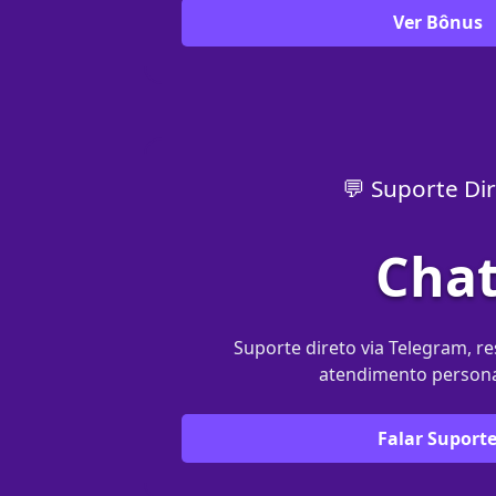
Ver Bônus
💬 Suporte Di
Cha
Suporte direto via Telegram, r
atendimento persona
Falar Suport