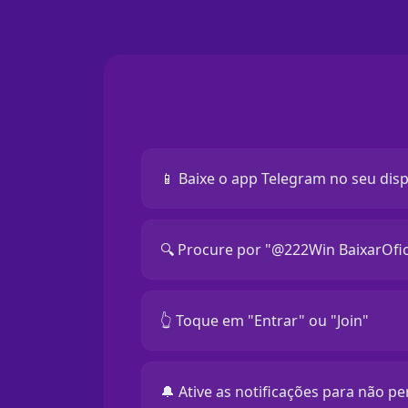
📱 Baixe o app Telegram no seu disp
🔍 Procure por "@222Win BaixarOfic
👆 Toque em "Entrar" ou "Join"
🔔 Ative as notificações para não p