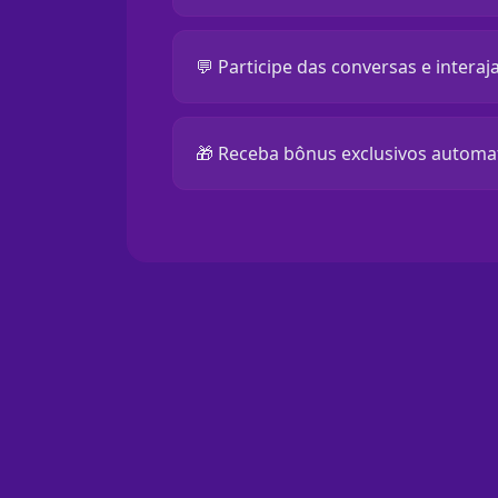
💬 Participe das conversas e interaj
🎁 Receba bônus exclusivos autom