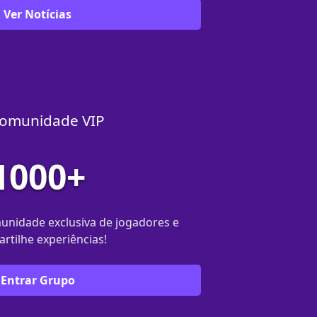
Ver Notícias
Comunidade VIP
1000+
unidade exclusiva de jogadores e
rtilhe experiências!
Entrar Grupo