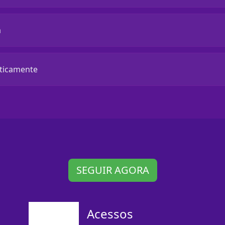
a
aticamente
SEGUIR AGORA
Acessos