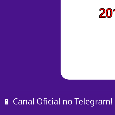
📱 Canal Oficial no Telegram!