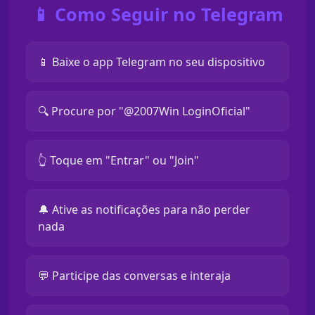
📱 Como Seguir no Telegram
📱 Baixe o app Telegram no seu dispositivo
🔍 Procure por "@2007Win LoginOficial"
👆 Toque em "Entrar" ou "Join"
🔔 Ative as notificações para não perder
nada
💬 Participe das conversas e interaja