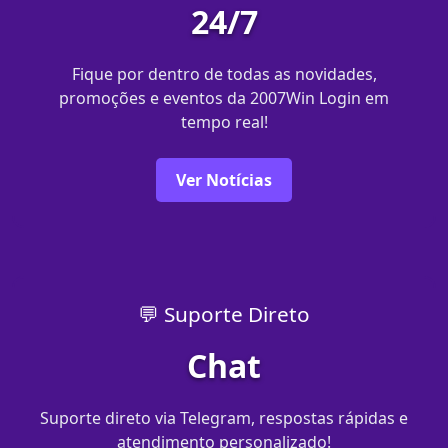
24/7
Fique por dentro de todas as novidades,
promoções e eventos da 2007Win Login em
tempo real!
Ver Notícias
💬 Suporte Direto
Chat
Suporte direto via Telegram, respostas rápidas e
atendimento personalizado!