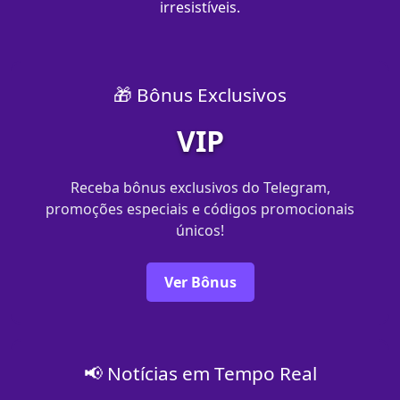
irresistíveis.
🎁 Bônus Exclusivos
VIP
Receba bônus exclusivos do Telegram,
promoções especiais e códigos promocionais
únicos!
Ver Bônus
📢 Notícias em Tempo Real