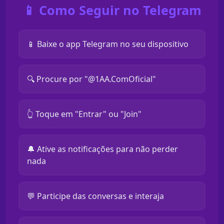
📱 Como Seguir no Telegram
📱 Baixe o app Telegram no seu dispositivo
🔍 Procure por "@1AA.ComOficial"
👆 Toque em "Entrar" ou "Join"
🔔 Ative as notificações para não perder
nada
💬 Participe das conversas e interaja