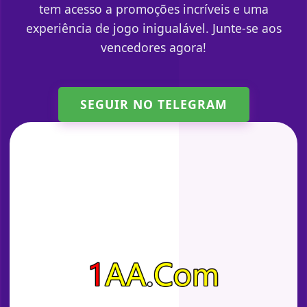
tem acesso a promoções incríveis e uma
experiência de jogo inigualável. Junte-se aos
vencedores agora!
SEGUIR NO TELEGRAM