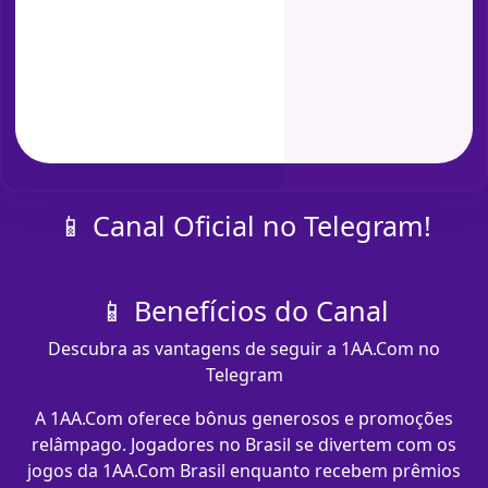
📱 Canal Oficial no Telegram!
📱 Benefícios do Canal
Descubra as vantagens de seguir a 1AA.Com no
Telegram
A 1AA.Com oferece bônus generosos e promoções
relâmpago. Jogadores no Brasil se divertem com os
jogos da 1AA.Com Brasil enquanto recebem prêmios