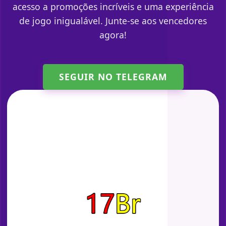
acesso a promoções incríveis e uma experiência
de jogo inigualável. Junte-se aos vencedores
agora!
SEGUIR NO TELEGRAM