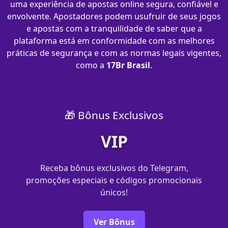
uma experiência de apostas online segura, confiável e
envolvente. Apostadores podem usufruir de seus jogos
e apostas com a tranquilidade de saber que a
plataforma está em conformidade com as melhores
práticas de segurança e com as normas legais vigentes,
como a
17Br Brasil
.
🎁 Bônus Exclusivos
VIP
Receba bônus exclusivos do Telegram,
promoções especiais e códigos promocionais
únicos!
Ver Bônus