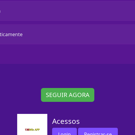
a
aticamente
SEGUIR AGORA
Acessos
Login
Registrar-se