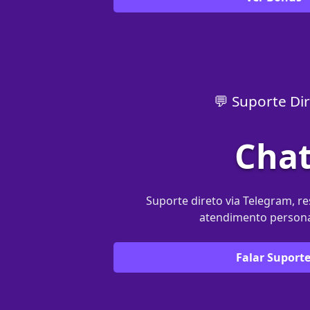
💬 Suporte Di
Cha
Suporte direto via Telegram, r
atendimento persona
Falar Suport