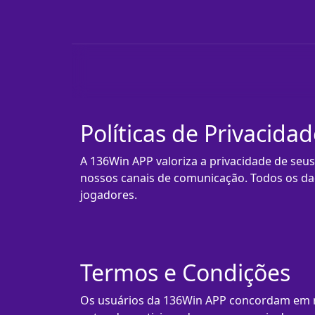
Políticas de Privacida
A 136Win APP valoriza a privacidade de seu
nossos canais de comunicação. Todos os dad
jogadores.
Termos e Condições
Os usuários da 136Win APP concordam em re