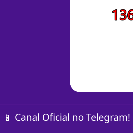
📱 Canal Oficial no Telegram!