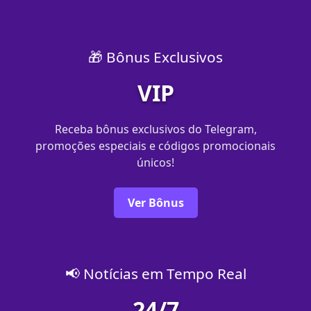
🎁 Bônus Exclusivos
VIP
Receba bônus exclusivos do Telegram,
promoções especiais e códigos promocionais
únicos!
Ver Bônus
📢 Notícias em Tempo Real
24/7