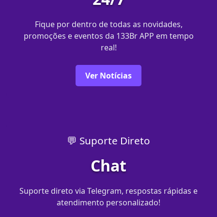
Fique por dentro de todas as novidades,
promoções e eventos da 133Br APP em tempo
real!
Ver Notícias
💬 Suporte Direto
Chat
Suporte direto via Telegram, respostas rápidas e
atendimento personalizado!