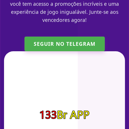
você tem acesso a promoções incríveis e uma
experiência de jogo inigualável. Junte-se aos
vencedores agora!
SEGUIR NO TELEGRAM