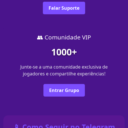
Falar Suporte
👥 Comunidade VIP
1000+
Junte-se a uma comunidade exclusiva de
jogadores e compartilhe experiências!
Entrar Grupo
📱 Como Seguir no Telegram