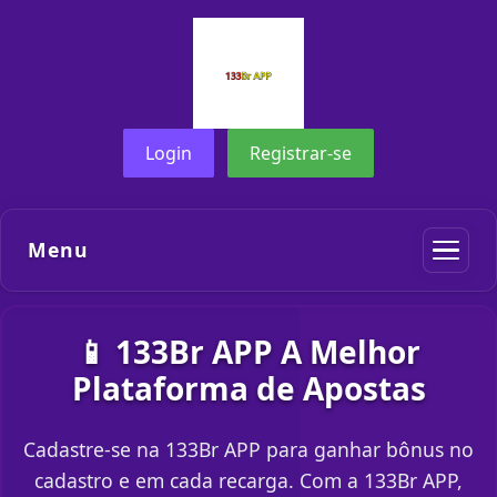
Login
Registrar-se
Menu
📱 133Br APP A Melhor
Plataforma de Apostas
Cadastre-se na 133Br APP para ganhar bônus no
cadastro e em cada recarga. Com a 133Br APP,