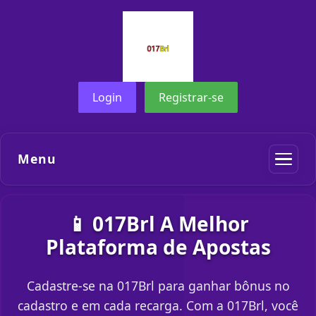
Login
Registrar-se
Menu
📱 017Brl A Melhor
Plataforma de Apostas
Cadastre-se na 017Brl para ganhar bônus no
cadastro e em cada recarga. Com a 017Brl, você