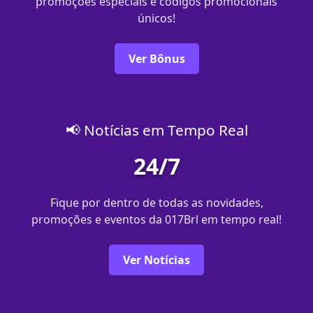
promoções especiais e códigos promocionais
únicos!
Ver Bônus
📢 Notícias em Tempo Real
24/7
Fique por dentro de todas as novidades,
promoções e eventos da 017Brl em tempo real!
Ver Notícias